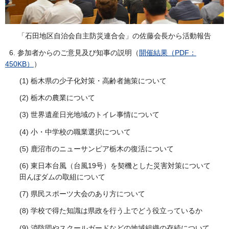
「石田地区自治会自主防災連合会」の佐藤会長から活動報告
6. 参加者からのご意見及び知事の説明（
開催結果（PDF：
450KB）
）
(1) 栃木県の少子化対策・高齢者施策について
(2) 栃木の農業について
(3) 世界遺産日光地域のトイレ事情について
(4) 小・中学校の職業選択について
(5) 鹿沼市のニューサンピア栃木の復活について
(6) 東日本台風（台風19号）を契機とした災害対策について
田んぼダムの取組について
(7) 県民スポーツ大会のあり方について
(8) 学校で得た知識は県政を行う上でどう役立っているか
(9) 消防団やスクールガードなどの地域組織の存続について