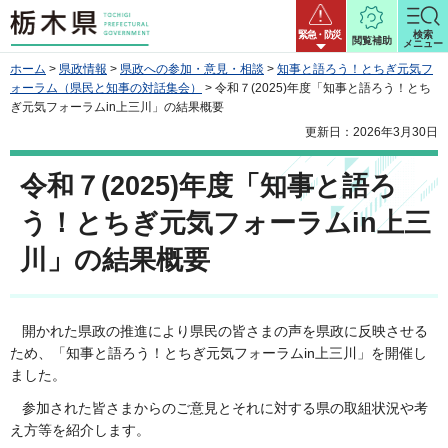
栃木県
緊急・防災
検索
閲覧補助
メニュー
ホーム
>
県政情報
>
県政への参加・意見・相談
>
知事と語ろう！とちぎ元気フ
ォーラム（県民と知事の対話集会）
> 令和７(2025)年度「知事と語ろう！とち
ぎ元気フォーラムin上三川」の結果概要
更新日：2026年3月30日
令和７(2025)年度「知事と語ろ
う！とちぎ元気フォーラムin上三
川」の結果概要
開かれた県政の推進により県民の皆さまの声を県政に反映させる
ため、「知事と語ろう！とちぎ元気フォーラムin上三川」を開催し
ました。
参加された皆さまからのご意見とそれに対する県の取組状況や考
え方等を紹介します。