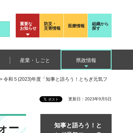
重要な
防災・
組織から
医療情報
お知らせ
災害情報
探す
産業・しごと
県政情報
> 令和５(2023)年度「知事と語ろう！とちぎ元気フ
更新日：2023年9月5日
ォー
知事と語ろう！と