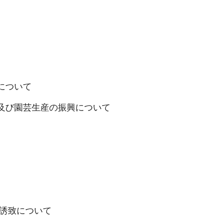
題について
援及び園芸生産の振興について
の誘致について