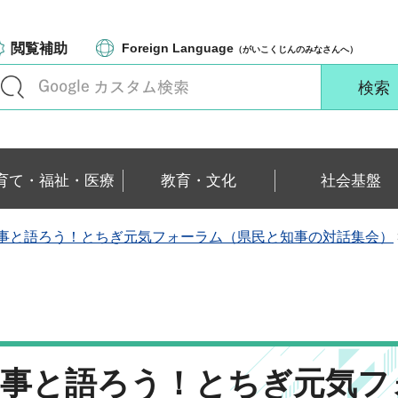
閲覧補助
Foreign Language
（がいこくじんのみなさんへ）
育て・福祉・医療
教育・文化
社会基盤
事と語ろう！とちぎ元気フォーラム（県民と知事の対話集会）
「知事と語ろう！とちぎ元気フ