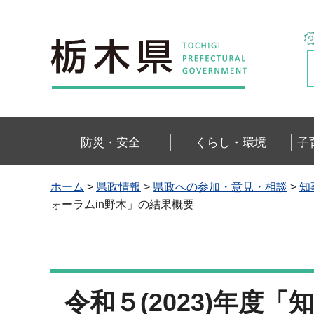
栃木県
防災・安全
くらし・環境
子
ホーム
>
県政情報
>
県政への参加・意見・相談
>
知
ォーラムin野木」の結果概要
令和５(2023)年度