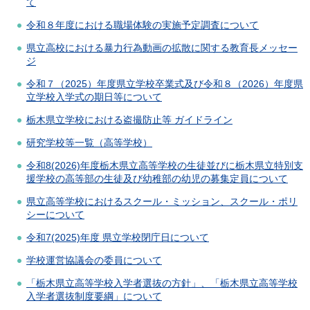
て
令和８年度における職場体験の実施予定調査について
県立高校における暴力行為動画の拡散に関する教育長メッセー
ジ
令和７（2025）年度県立学校卒業式及び令和８（2026）年度県
立学校入学式の期日等について
栃木県立学校における盗撮防止等 ガイドライン
研究学校等一覧（高等学校）
令和8(2026)年度栃木県立高等学校の生徒並びに栃木県立特別支
援学校の高等部の生徒及び幼稚部の幼児の募集定員について
県立高等学校におけるスクール・ミッション、スクール・ポリ
シーについて
令和7(2025)年度 県立学校閉庁日について
学校運営協議会の委員について
「栃木県立高等学校入学者選抜の方針」、「栃木県立高等学校
入学者選抜制度要綱」について