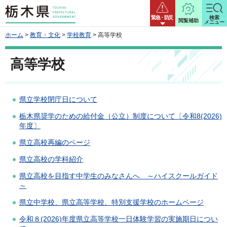
栃木県
緊急・防災
検索
閲覧補助
メニュー
ホーム
>
教育・文化
>
学校教育
> 高等学校
高等学校
県立学校閉庁日について
栃木県奨学のための給付金（公立）制度について〔令和8(2026)
年度〕
県立高校再編のページ
県立高校の学科紹介
県立高校を目指す中学生のみなさんへ ～ハイスクールガイド
～
県立中学校、県立高等学校、特別支援学校のホームページ
令和８(2026)年度県立高等学校一日体験学習の実施期日につい